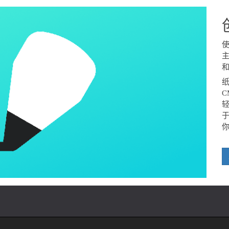
和
C
轻
于