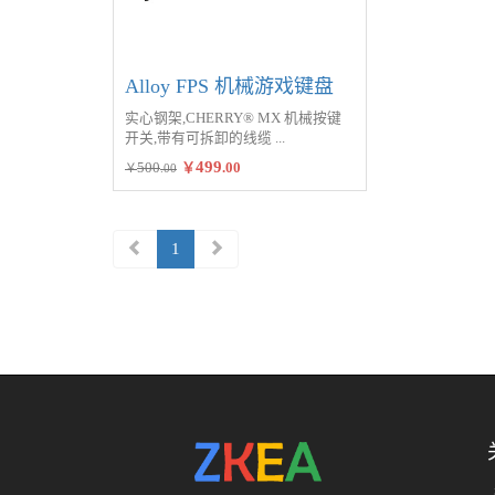
Alloy FPS 机械游戏键盘
实心钢架,CHERRY® MX 机械按键
开关,带有可拆卸的线缆
499
500
￥
.00
￥
.00
1